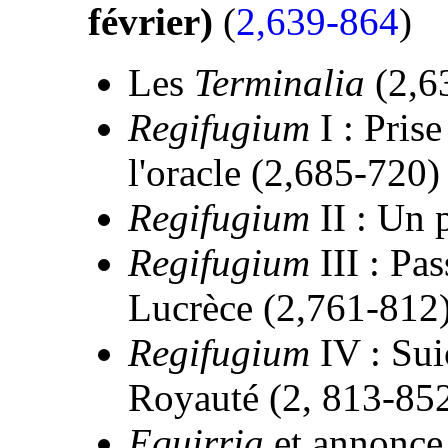
février)
(
2,639-864
)
Les
Terminalia
(2,6
Regifugium
I : Prise
l'oracle (2,685-720)
Regifugium
II : Un 
Regifugium
III : Pas
Lucrèce (2,761-812
Regifugium
IV : Sui
Royauté (2, 813-85
Equirria
et annonce