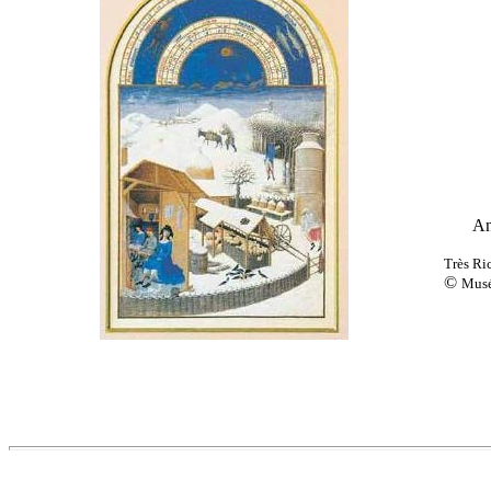
An
Très Ri
©
Musé