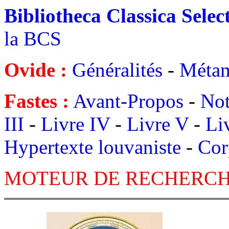
Bibliotheca Classica Selec
la BCS
Ovide :
Généralités
-
Métam
Fastes :
Avant-Propos
-
Not
III
-
Livre IV
-
Livre V
-
Li
Hypertexte louvaniste
-
Cor
MOTEUR DE RECHERCH