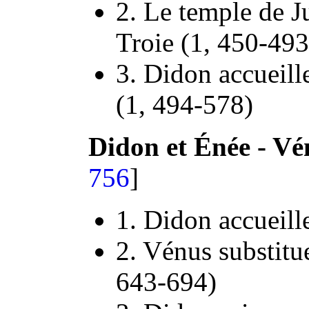
2. Le temple de J
Troie (1, 450-493
3. Didon accueil
(1, 494-578)
Didon et Énée - V
756
]
1. Didon accueill
2. Vénus substitu
643-694)