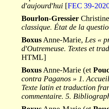
d'aujourd'hui
[
FEC 39-202
Bourlon-Gressier
Christin
classique. État de la questi
Boxus
Anne-Marie,
Les « p
d'Outremeuse. Textes et tra
HTML]
Boxus
Anne-Marie (et
Pouc
contra Paganos » 1. Accueil.
Texte latin et traduction fr
commentaire. 5. Bibliograph
Boxus
Anne-Marie (et
Pouc