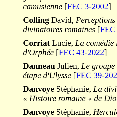
camusienne
[
FEC 3-2002
]
Colling
David,
Perceptions 
divinatoires romaines
[
FEC 
Corriat
Lucie,
La comédie
d'Orphée
[
FEC 43-2022
]
Danneau
Julien,
Le groupe 
étape d'Ulysse
[
FEC 39-20
Danvoye
Stéphanie,
La divi
« Histoire romaine » de Di
Danvoye
Stéphanie,
Hercule