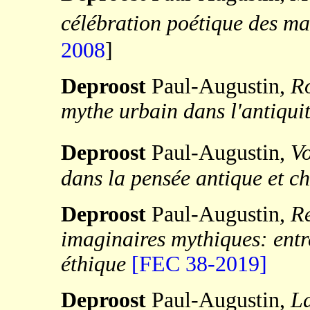
célébration poétique
des ma
2008
]
Deproost
Paul-Augustin,
Ro
mythe urbain dans l'antiqui
Deproost
Paul-Augustin,
Vo
dans la pensée antique et c
Deproost
Paul-Augustin,
Ré
imaginaires mythiques: entr
éthique
[FEC 38-2019]
Deproost
Paul-Augustin,
L