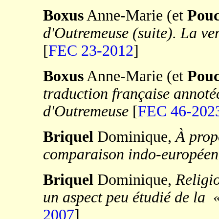
Boxus
Anne-Marie
(et
Pouc
d'Outremeuse (suite). La ven
[
FEC 23-2012
]
Boxus
Anne-Marie (et
Pouc
traduction française annot
d'Outremeuse
[
FEC 46-202
Briquel
Dominique,
À propo
comparaison indo-européenne
Briquel
Dominique,
Religio
un aspect peu étudié de la 
2007
]