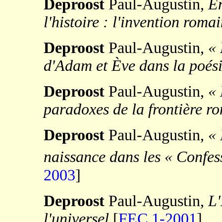
Deproost
Paul-Augustin,
En
l'histoire : l'invention roma
Deproost
Paul-Augustin,
« 
d'Adam et Ève dans la poési
Deproost
Paul-Augustin,
« 
paradoxes de la frontière r
Deproost
Paul-Augustin,
« 
naissance dans les « Confes
2003
]
Deproost
Paul-Augustin,
L'
l'universel
[
FEC 1-2001
]