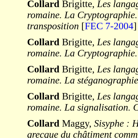
Collard
Brigitte,
Les langag
romaine. La Cryptographie. 
transposition
[
FEC 7-2004
]
Collard
Brigitte,
Les langag
romaine. La Cryptographie.
Collard
Brigitte,
Les langag
romaine. La stéganographi
Collard
Brigitte,
Les langag
romaine. La signalisation. 
Collard
Maggy,
Sisyphe : H
grecque du châtiment comme 