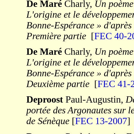
De Maré
Charly,
Un poème 
L'origine et le développeme
Bonne-Espérance
»
d'après
Première partie
[
FEC 40-2
De Maré
Charly,
Un poème 
L'origine et le développeme
Bonne-Espérance
»
d'après
Deuxième partie
[
FEC 41-
Deproost
Paul-Augustin,
De
portée des Argonautes sur l
de Sénèque
[
FEC 13-2007
]