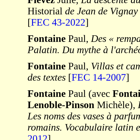
Historial
de Jean de Vignay 
[
FEC 43-2022
]
Fontaine
Paul,
Des « rempa
Palatin. Du mythe à l'arché
Fontaine
Paul,
Villas et c
des textes
[
FEC 14-2007
]
Fontaine
Paul (avec
Fonta
Lenoble-Pinson
Michèle),
Les noms des vases à parfum 
romains. Vocabulaire latin 
2012
]