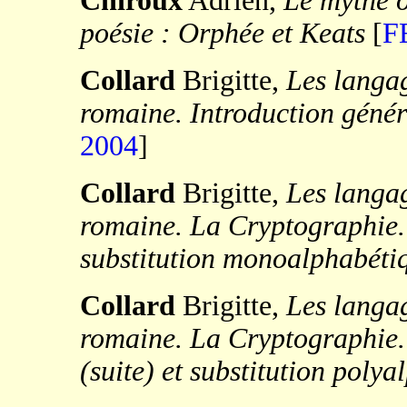
Chiroux
Adrien,
Le mythe o
poésie : Orphée et Keats
[
F
Collard
Brigitte,
Les langag
romaine. Introduction génér
2004
]
Collard
Brigitte,
Les langag
romaine. La Cryptographie. 
substitution monoalphabéti
Collard
Brigitte,
Les langag
romaine. La Cryptographie.
(suite) et substitution poly