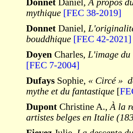
Donnet
Daniel,
À propos du
mythique
[FEC 38-2019]
Donnet
Daniel,
L'originalit
bouddhique
[FEC 42-2021]
Doyen
Charles,
L'image du 
[FEC 7-2004]
Dufays
Sophie,
«
Circé
»
d
mythe et du fantastique
[
FE
Dupont
Christine A.,
À la r
artistes belges en Italie (1
Fievez
Julie,
La descente du