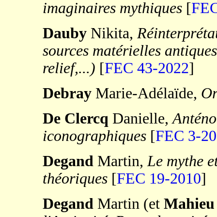
imaginaires mythiques
[
FEC
Dauby
Nikita,
Réinterpréta
sources matérielles antique
relief,...)
[
FEC 43-2022
]
Debray
Marie-Adélaïde,
Or
De Clercq
Danielle,
Anténor
iconographiques
[
FEC 3-20
Degand
Martin,
Le mythe et
théoriques
[
FEC 19-2010
]
Degand
Martin (et
Mahieu