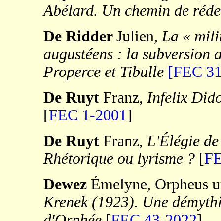
Abélard. Un chemin de réd
De Ridder
Julien,
La « mili
augustéens : la subversion 
Properce et Tibulle
[FEC 31
De Ruyt
Franz,
Infelix Did
[
FEC 1-2001
]
De Ruyt
Franz,
L'Élégie de
Rhétorique ou lyrisme ?
[
FE
Dewez
Émelyne, Orpheus u
Krenek (1923). Une démythi
d'Orphée
[
FEC 43-2022
]