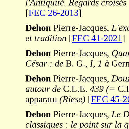
l'Antiquité. Regards croisés
[
FEC 26-2013
]
Dehon
Pierre-Jacques,
L'ex
et tradition
[
FEC 41-2021
]
Dehon
Pierre-Jacques,
Quan
César : de
B. G.,
I, 1 à
Ger
Dehon
Pierre-Jacques,
Douz
autour de
C.L.E.
439 (=
C.
apparatu
(Riese)
[
FEC 45-2
Dehon
Pierre-Jacques,
Le D
classiques : le point sur la