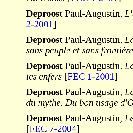
Deproost
Paul-Augustin,
L'
2-2001
]
Deproost
Paul-Augustin,
La
sans peuple et sans frontièr
Deproost
Paul-Augustin,
La
les enfers
[
FEC 1-2001
]
Deproost
Paul-Augustin,
L
du mythe. Du bon usage d'
Deproost
Paul-Augustin,
Le
[
FEC 7-2004
]