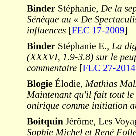
Binder
Stéphanie,
De la se
Sénèque au
«
De Spectaculis
influences
[
FEC 17-2009
]
Binder
Stéphanie E.,
La di
(XXXVI, 1.9-3.8) sur le peupl
commentaire
[
FEC 27-2014
Blogie
Élodie,
Mathias Malz
Maintenant qu'il fait tout le
onirique comme initiation a
Boitquin
Jérôme, Les Voyag
Sophie Michel et René Follet