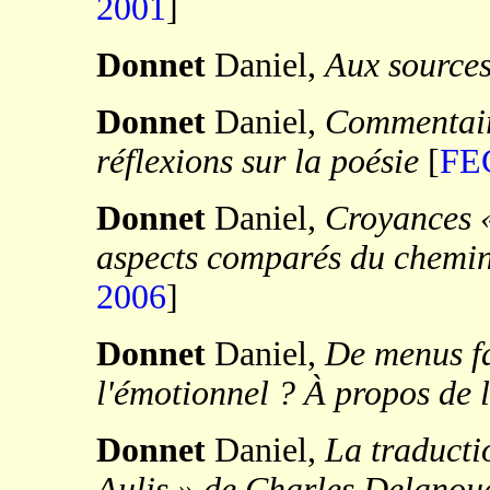
2001
]
Donnet
Daniel,
Aux source
Donnet
Daniel,
Commentair
réflexions sur la poésie
[
FE
Donnet
Daniel,
Croyances «
aspects comparés du chemin
2006
]
Donnet
Daniel,
De menus fa
l'émotionnel ? À propos de l
Donnet
Daniel,
La traductio
Aulis » de Charles Delanou