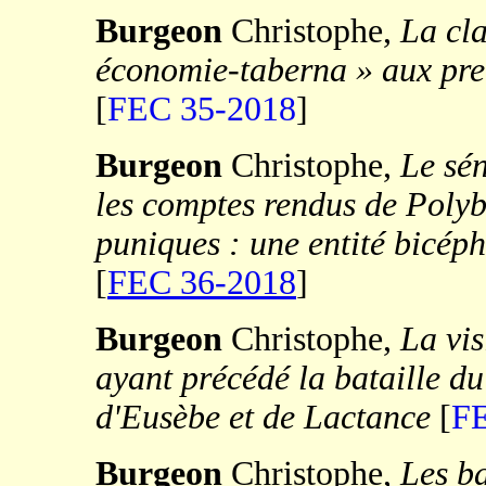
Burgeon
Christophe,
La cl
économie-
taberna
» aux pre
[
FEC 35-2018
]
Burgeon
Christophe,
Le sén
les comptes rendus de Polybe
puniques : une entité bicép
[
FEC 36-2018
]
Burgeon
Christophe,
La vis
ayant précédé la bataille d
d'Eusèbe et de Lactance
[
FE
Burgeon
Christophe,
Les ba