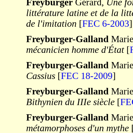
Freyburger
Gérard,
Une fo
littérature latine et de la li
de l'imitation
[
FEC 6-2003
]
Freyburger-Galland
Marie
mécanicien homme d'État
[
Freyburger-Galland
Marie
Cassius
[
FEC 18-2009
]
Freyburger-Galland
Marie
Bithynien du IIIe siècle
[
FE
Freyburger-Galland
Marie
métamorphoses d'un mythe