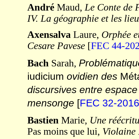
André
Maud,
Le Conte de P
IV. La géographie et les lieu
Axensalva
Laure,
Orphée et
Cesare Pavese
[
FEC 44-20
Problématique
Bach
Sarah,
iudicium
ovidien des
Mét
discursives entre espace
mensonge
[
FEC 32-201
Bastien
Marie,
Une réécritu
Pas moins que lui,
Violaine 