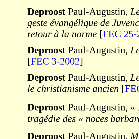
Deproost
Paul-Augustin,
Le
geste évangélique de Juvenc
retour à la norme
[
FEC 25-
Deproost
Paul-Augustin,
Le
[
FEC 3-2002
]
Deproost
Paul-Augustin,
L
le christianisme ancien
[
FE
Deproost
Paul-Augustin,
«
tragédie des
«
noces barbar
Deproost
Paul-Augustin,
Mé