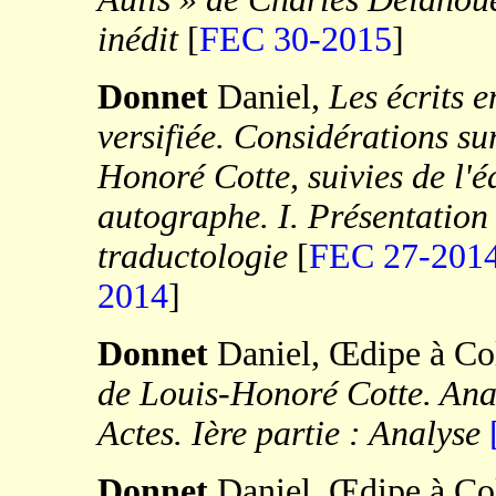
inédit
[
FEC 30-2015
]
Donnet
Daniel,
Les écrits 
versifiée. Considérations su
Honoré Cotte, suivies de l'é
autographe. I. Présentation 
traductologie
[
FEC 27-201
2014
]
Donnet
Daniel, Œdipe à Co
de Louis-Honoré Cotte. Anal
Actes. Ière partie : Analyse
Donnet
Daniel, Œdipe à Co