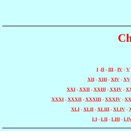
Ch
I
-
II
-
III
-
IV
-
V
XII
-
XIII
-
XIV
-
XV
XXI
-
XXII
-
XXIII
-
XXIV
-
X
XXXI
-
XXXII
-
XXXIII
-
XXXIV
-
X
XLI
-
XLII
-
XLIII
-
XLIV
-
LI
-
LII
-
LIII
-
LI