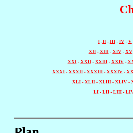
Ch
I
-
II
-
III
-
IV
-
V
XII
-
XIII
-
XIV
-
XV
XXI
-
XXII
-
XXIII
-
XXIV
-
X
XXXI
-
XXXII
-
XXXIII
-
XXXIV
-
X
XLI
-
XLII
-
XLIII
-
XLIV
-
LI
-
LII
-
LIII
-
LI
Plan